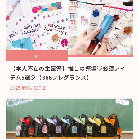
pr
【本人不在の生誕祭】推しの祭壇♡必須アイ
テム5選🎈【366フレグランス】
2025年08月27日