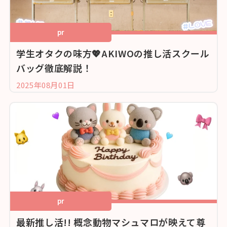
pr
学生オタクの味方💖AKIWOの推し活スクール
バッグ徹底解説！
2025年08月01日
pr
最新推し活!! 概念動物マシュマロが映えて尊