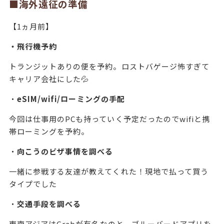
■海外遠征の準備
【1ヵ月前】
・飛行機予約
トランジットありの便を予約。ロストバゲージ怖すぎて
キャリア会社にした💦
・
eSIM/wifi/ローミングの手配
今回は仕事用のPCも持っていく予定だったのでwifiと携
帯ローミングを予約。
・
向こうのビザ事情を調べる
一緒に参戦する友達が教えてくれた！現地で払って買う
タイプでした
・
交通手段を調べる
東南アジアはGrabが有名なのと、ブルーバードアプリを