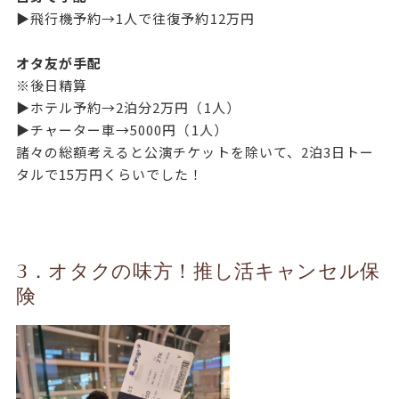
▶飛行機予約→1人で往復予約12万円
オタ友が手配
※後日精算
▶ホテル予約→2泊分2万円（1人）
▶チャーター車→5000円（1人）
諸々の総額考えると公演チケットを除いて、2泊3日トー
タルで15万円くらいでした！
3．オタクの味方！推し活キャンセル保
険