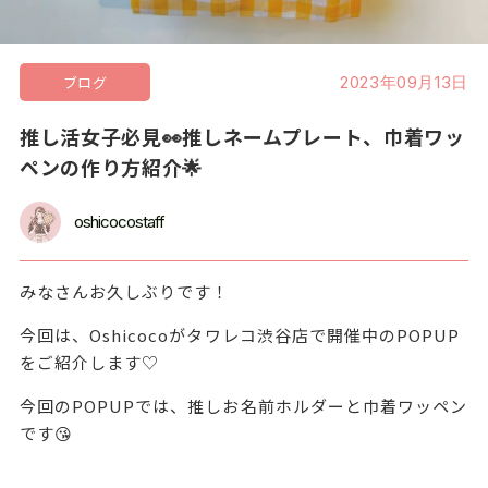
ブログ
2023年09月13日
推し活女子必見👀推しネームプレート、巾着ワッ
ペンの作り方紹介🌟
oshicocostaff
みなさんお久しぶりです！
今回は、Oshicocoがタワレコ渋谷店で開催中のPOPUP
をご紹介します♡
今回のPOPUPでは、推しお名前ホルダーと巾着ワッペン
です😘