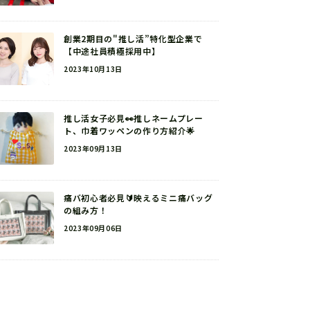
創業2期目の"推し活”特化型企業で
【中途社員積極採用中】
2023年10月13日
推し活女子必見👀推しネームプレー
ト、巾着ワッペンの作り方紹介🌟
2023年09月13日
痛バ初心者必見🔰映えるミニ痛バッグ
の組み方！
2023年09月06日