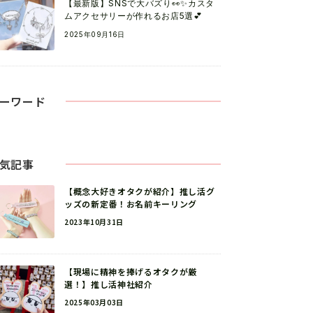
【最新版】SNSで大バズり👀✨カスタ
ムアクセサリーが作れるお店5選💕
2025年09月16日
ーワード
気記事
【概念大好きオタクが紹介】推し活グ
ッズの新定番！お名前キーリング
2023年10月31日
【現場に精神を捧げるオタクが厳
選！】推し活神社紹介
2025年03月03日