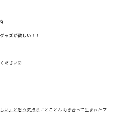

グッズが欲しい！！
てください☑
しい」と
想う
気持ち
にとことん向き合って生まれたプ