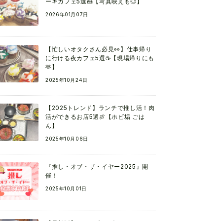
ーキカフェ5選🍰【写真映えも◎】
2026年01月07日
【忙しいオタクさん必見👀】仕事帰り
に行ける夜カフェ5選☕【現場帰りにも
🫶】
2025年10月24日
【2025トレンド】ランチで推し活！肉
活ができるお店5選🍖【ホビ垢 ごは
ん】
2025年10月06日
『推し・オブ・ザ・イヤー2025』開
催！
2025年10月01日