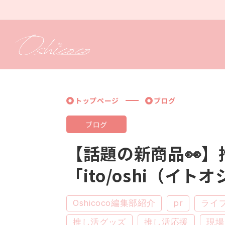
コンテ
ンツに
進む
トップページ
ブログ
ブログ
【話題の新商品👀】
「ito/oshi（イ
Oshicoco編集部紹介
pr
ライ
推し活グッズ
推し活応援
現場