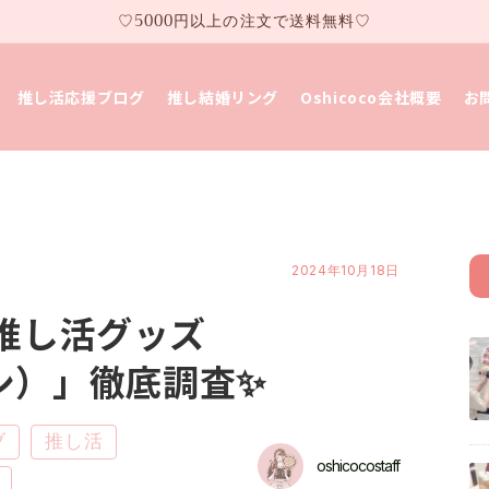
♡5000円以上の注文で送料無料♡
推し活応援ブログ
推し結婚リング
Oshicoco会社概要
お
2024年10月18日
推し活グッズ
トオシ）」徹底調査✨
ブ
推し活
oshicocostaff