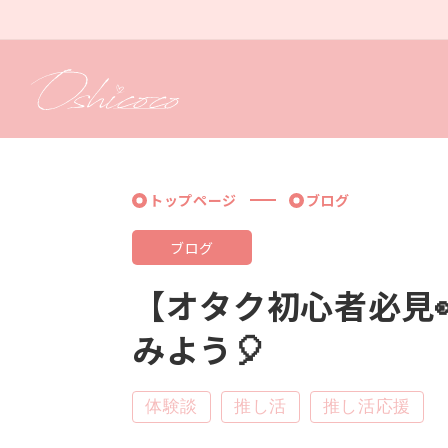
コンテ
ンツに
進む
トップページ
ブログ
ブログ
【オタク初心者必見
みよう🎈
体験談
推し活
推し活応援