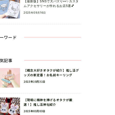
【最新版】SNSで大バズり👀✨カスタ
ムアクセサリーが作れるお店5選💕
2025年09月16日
ーワード
気記事
【概念大好きオタクが紹介】推し活グ
ッズの新定番！お名前キーリング
2023年10月31日
【現場に精神を捧げるオタクが厳
選！】推し活神社紹介
2025年03月03日