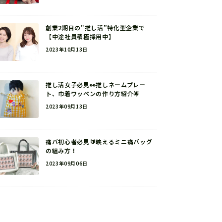
創業2期目の"推し活”特化型企業で
【中途社員積極採用中】
2023年10月13日
推し活女子必見👀推しネームプレー
ト、巾着ワッペンの作り方紹介🌟
2023年09月13日
痛バ初心者必見🔰映えるミニ痛バッグ
の組み方！
2023年09月06日