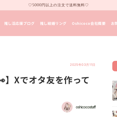
♡5000円以上の注文で送料無料♡
推し活応援ブログ
推し結婚リング
Oshicoco会社概要
お
2025年03月11日
】Xでオタ友を作って
oshicocostaff