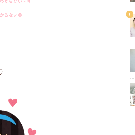
わからない…🌀
3
からない😖
♡