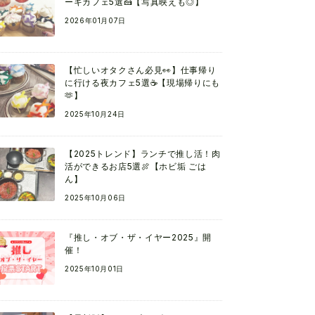
ーキカフェ5選🍰【写真映えも◎】
2026年01月07日
【忙しいオタクさん必見👀】仕事帰り
に行ける夜カフェ5選☕【現場帰りにも
🫶】
2025年10月24日
【2025トレンド】ランチで推し活！肉
活ができるお店5選🍖【ホビ垢 ごは
ん】
2025年10月06日
『推し・オブ・ザ・イヤー2025』開
催！
2025年10月01日