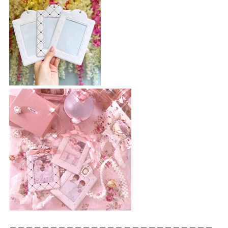
＝＝＝＝＝＝＝＝＝＝＝＝＝＝＝＝＝＝＝＝＝＝＝＝＝