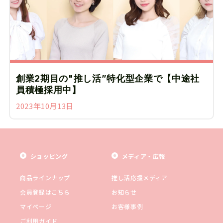
創業2期目の"推し活”特化型企業で【中途社
員積極採用中】
2023年10月13日
ショッピング
メディア・広報
商品ラインナップ
推し活応援メディア
会員登録はこちら
お知らせ
マイページ
お客様事例
ご利用ガイド