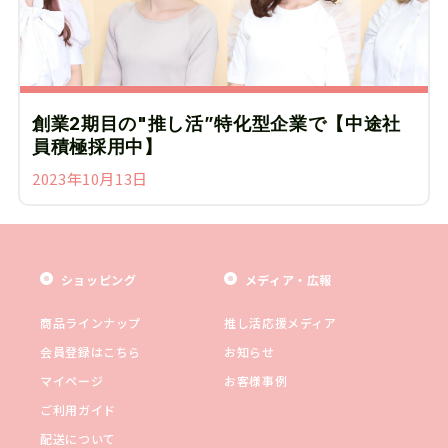
創業2期目の"推し活”特化型企業で【中途社
員積極採用中】
2023年10月13日
ショッピング
メディア・広報
商品ラインナップ
推し活応援メディア
会員登録はこちら
お知らせ
マイページ
お客様事例
ご利用ガイド
配送について