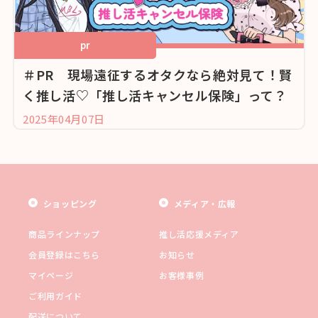
pr
＃PR 現場遠征するオタクなら絶対見て！賢
く推し活♡「推し活キャンセル保険」って？
2025年04月07日
ショッピング
メディア・広報
商品ラインナップ
推し活応援メディア
会員登録はこちら
お知らせ
マイページ
お客様事例
ご利用ガイド
配送について