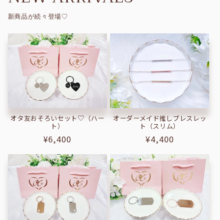
新商品が続々登場♡
オーダーメイド推しブレスレッ
オタ友おそろいセット♡（ハー
ト（スリム）
ト）
通
¥4,400
通
¥6,400
常
常
価
価
格
格