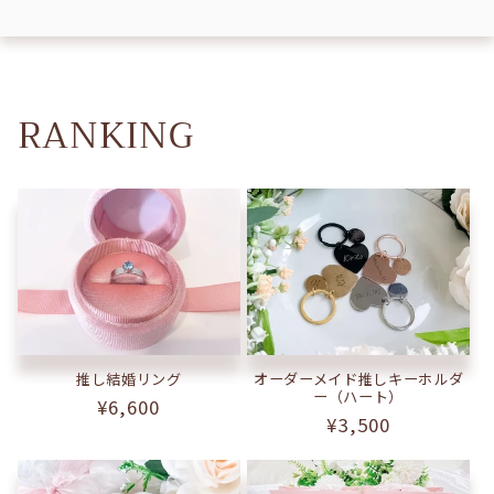
RANKING
オーダーメイド推しキーホルダ
推し結婚リング
ー（ハート）
通
¥6,600
通
¥3,500
常
常
価
価
格