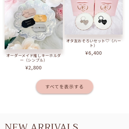
格
オタ友おそろいセット♡（ハー
ト）
通
¥6,400
オーダーメイド推しキーホルダ
常
ー（シンプル）
価
通
¥2,800
格
常
価
すべてを表示する
格
NEW ARRIVALS