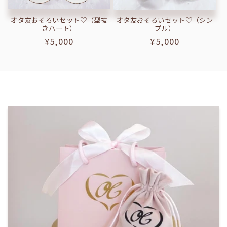
オタ友おそろいセット♡（型抜
オタ友おそろいセット♡（シン
きハート）
プル）
通
¥5,000
通
¥5,000
常
常
価
価
格
格