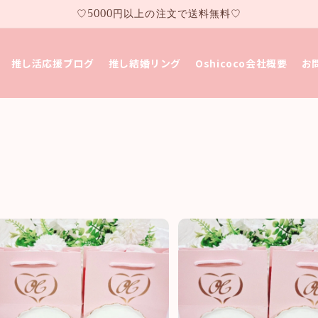
♡5000円以上の注文で送料無料♡
推し活応援ブログ
推し結婚リング
Oshicoco会社概要
お