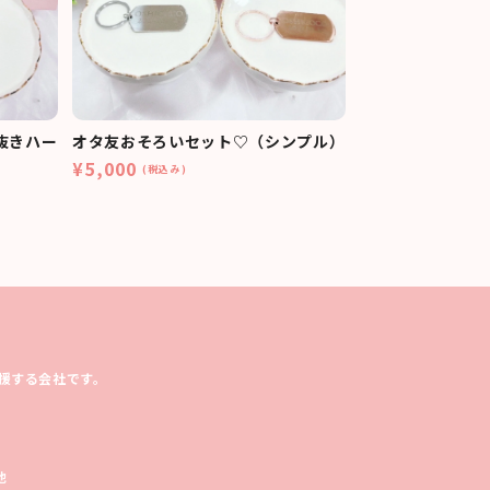
抜きハー
オタ友おそろいセット♡（シンプル）
¥5,000
(税込み)
援する会社です。
他