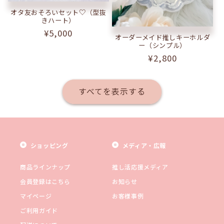
オタ友おそろいセット♡（型抜
きハート）
通
¥5,000
オーダーメイド推しキーホルダ
常
ー（シンプル）
価
通
¥2,800
格
常
価
すべてを表示する
格
ショッピング
メディア・広報
商品ラインナップ
推し活応援メディア
会員登録はこちら
お知らせ
マイページ
お客様事例
ご利用ガイド