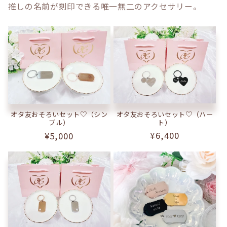
推しの名前が刻印できる唯一無二のアクセサリー。
オタ友おそろいセット♡（ハー
オタ友おそろいセット♡（シン
ト）
プル）
通
¥6,400
通
¥5,000
常
常
価
価
格
格