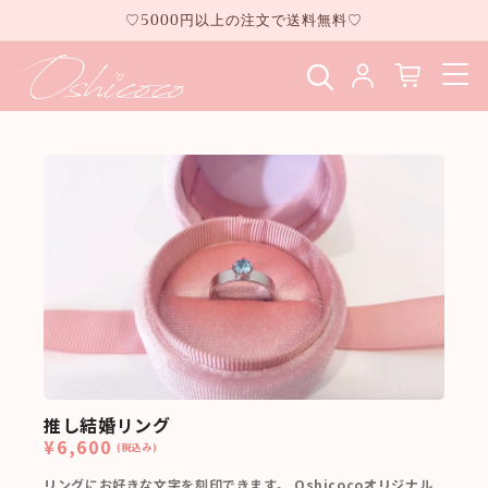
コンテ
♡5000円以上の注文で送料無料♡
ンツに
進む
推し結婚リング
¥6,600
(税込み)
リングにお好きな文字を刻印できます。 Oshicocoオリジナル