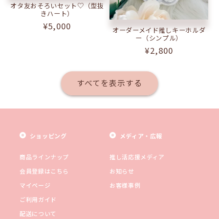
オタ友おそろいセット♡（型抜
きハート）
通
¥5,000
オーダーメイド推しキーホルダ
常
ー（シンプル）
価
通
¥2,800
格
常
価
すべてを表示する
格
ショッピング
メディア・広報
商品ラインナップ
推し活応援メディア
会員登録はこちら
お知らせ
マイページ
お客様事例
ご利用ガイド
配送について