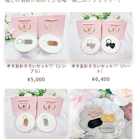
オタ友おそろいセット♡（ハー
オタ友おそろいセット♡（シン
ト）
プル）
通
¥6,400
通
¥5,000
常
常
価
価
格
格