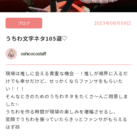
ブログ
2023年08月09日
うちわ文字ネタ105選♡
oshicocostaff
現場は推しに会える貴重な機会…！推しが視界に入るだ
けでも幸せだけど、せっかくならファンサをもらいた
い！！！
そんなときのためのうちわネタをたくさ〜んご用意しま
した✨
うちわを作る時間が現場の楽しみを増幅させるし、
笑顔でうちわを振っていたらきっとファンサがもらえる
はず🧸