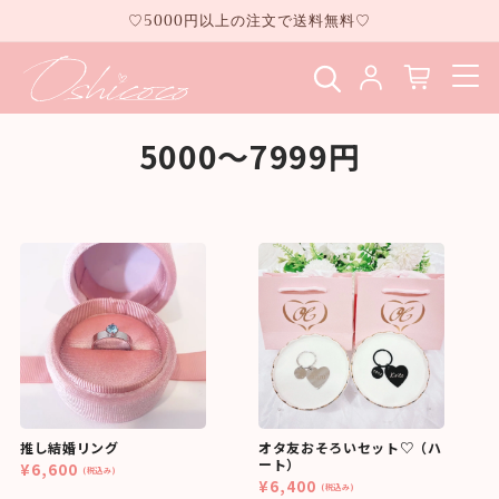
コンテ
♡5000円以上の注文で送料無料♡
ンツに
進む
5000～7999円
推し結婚リング
オタ友おそろいセット♡（ハ
ート）
¥6,600
(税込み)
¥6,400
(税込み)