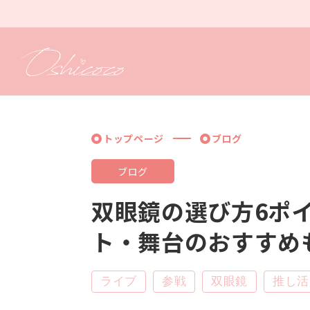
コンテ
ンツに
進む
トップページ
ブログ
ブログ
双眼鏡の選び方6ポ
ト・舞台のおすすめも
ライブ
参戦
双眼鏡
推し活