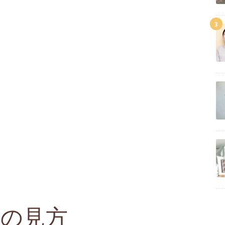
3
字の見方