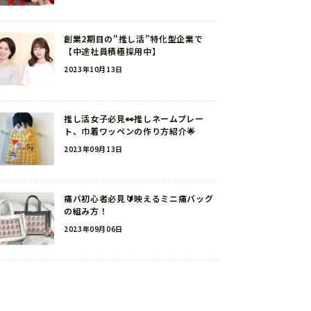
創業2期目の"推し活”特化型企業で
【中途社員積極採用中】
2023年10月13日
推し活女子必見👀推しネームプレー
ト、巾着ワッペンの作り方紹介🌟
2023年09月13日
痛バ初心者必見🔰映えるミニ痛バッグ
の組み方！
2023年09月06日