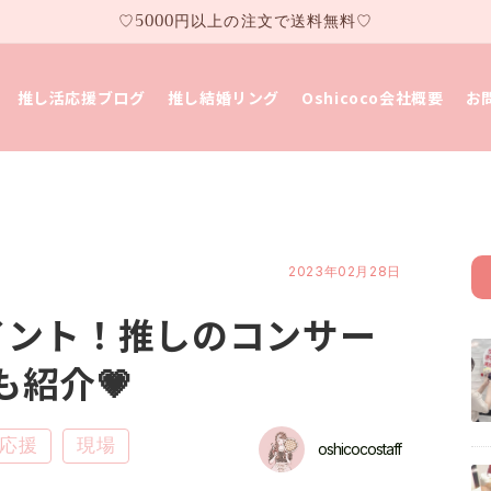
♡5000円以上の注文で送料無料♡
推し活応援ブログ
推し結婚リング
Oshicoco会社概要
お
2023年02月28日
イント！推しのコンサー
紹介💗
応援
現場
oshicocostaff