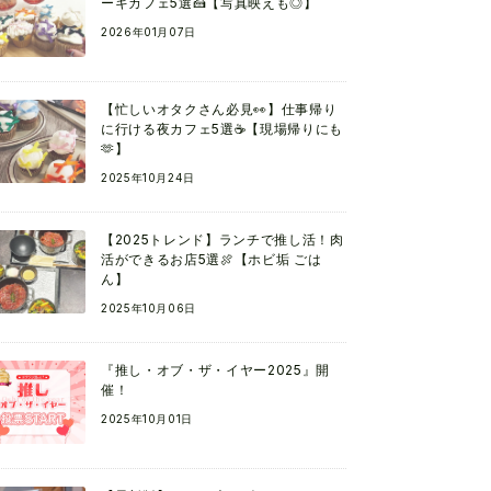
ーキカフェ5選🍰【写真映えも◎】
2026年01月07日
【忙しいオタクさん必見👀】仕事帰り
に行ける夜カフェ5選☕【現場帰りにも
🫶】
2025年10月24日
【2025トレンド】ランチで推し活！肉
活ができるお店5選🍖【ホビ垢 ごは
ん】
2025年10月06日
『推し・オブ・ザ・イヤー2025』開
催！
2025年10月01日