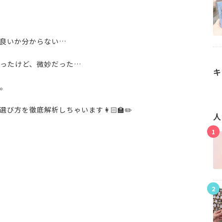
良いか分からない…
ったけど、微妙だった…
キ
。
方を徹底解析しちゃいます👩🏻‍🏫✏️
人
1
2