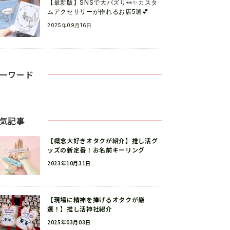
【最新版】SNSで大バズり👀✨カスタ
ムアクセサリーが作れるお店5選💕
2025年09月16日
ーワード
気記事
【概念大好きオタクが紹介】推し活グ
ッズの新定番！お名前キーリング
2023年10月31日
【現場に精神を捧げるオタクが厳
選！】推し活神社紹介
2025年03月03日