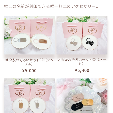
推しの名前が刻印できる唯一無二のアクセサリー。
オタ友おそろいセット♡（ハー
オタ友おそろいセット♡（シン
ト）
プル）
通
¥6,400
通
¥5,000
常
常
価
価
格
格