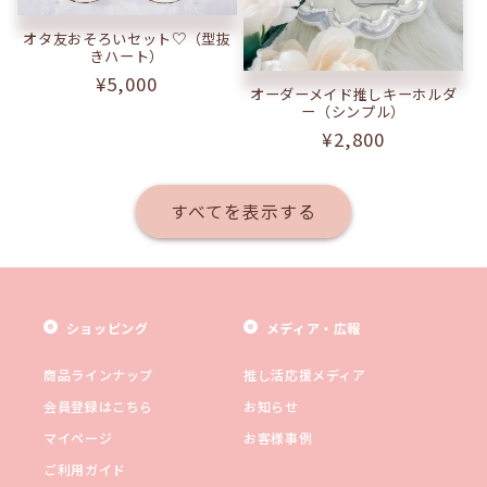
オタ友おそろいセット♡（型抜
きハート）
通
¥5,000
オーダーメイド推しキーホルダ
常
ー（シンプル）
価
通
¥2,800
格
常
価
すべてを表示する
格
ショッピング
メディア・広報
商品ラインナップ
推し活応援メディア
会員登録はこちら
お知らせ
マイページ
お客様事例
ご利用ガイド