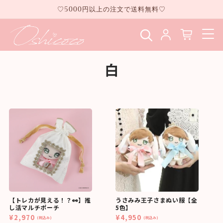
コンテ
♡5000円以上の注文で送料無料♡
ンツに
進む
白
【トレカが見える！？👀】推
うさみみ王子さまぬい服【全
し活マルチポーチ
5色】
¥2,970
¥4,950
(税込み)
(税込み)