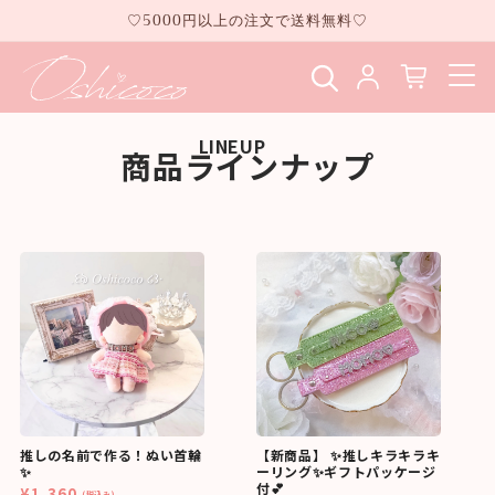
コンテ
♡5000円以上の注文で送料無料♡
ンツに
進む
LINEUP
商品ラインナップ
推しの名前で作る！ぬい首輪
【新商品】 ✨推しキラキラキ
✨
ーリング✨ギフトパッケージ
付💕
¥1,360
(税込み)