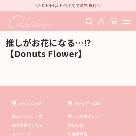
コンテ
♡5000円以上の注文で送料無料♡
ンツに
進む
推しがお花になる…⁉
【Donuts Flower】
ショッピング
メディア・広報
商品ラインナップ
推し活応援メディア
会員登録はこちら
お知らせ
マイページ
お客様事例