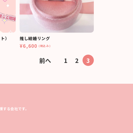
ット）
推し結婚リング
¥6,600
(税込み)
前へ
1
2
3
援する会社です。