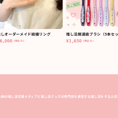
推しオーダーメイド結婚リング
推し活開運歯ブラシ（5本セ
6,000
¥1,650
(税込み)
(税込み)
大級の推し活応援メディアと推し活グッズの専門店を運営する推し活をする人応