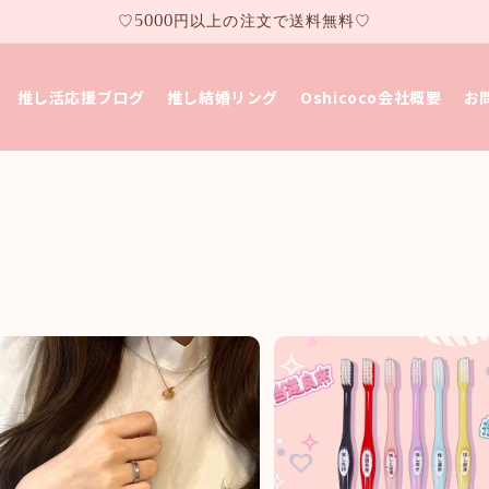
♡5000円以上の注文で送料無料♡
推し活応援ブログ
推し結婚リング
Oshicoco会社概要
お