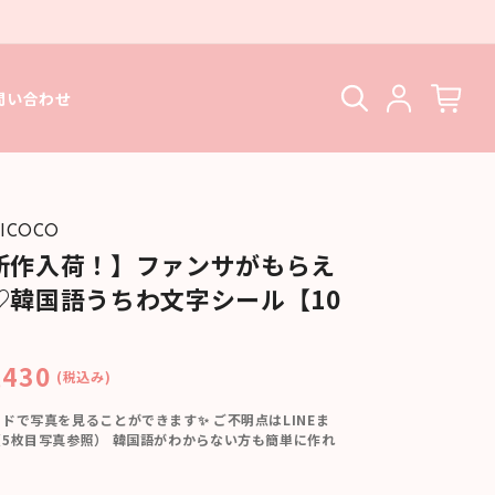
問い合わせ
ICOCO
新作入荷！】ファンサがもらえ
♡韓国語うちわ文字シール【10
】
,430
(税込み)
ドで写真を見ることができます✨ ご不明点はLINEま
（5枚目写真参照） 韓国語がわからない方も簡単に作れ
◎