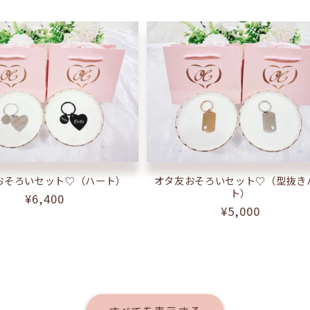
おそろいセット♡（ハート）
オタ友おそろいセット♡（型抜き
ト）
通
¥6,400
通
¥5,000
常
常
価
価
格
格