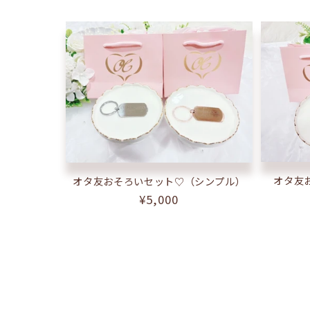
オタ友
オタ友おそろいセット♡（シンプル）
通
¥5,000
常
価
格