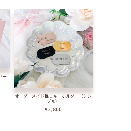
ハー
オーダーメイド推しキーホルダー（シン
プル）
通
¥2,800
常
価
格