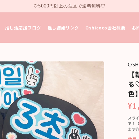
♡5000円以上の注文で送料無料♡
推し活応援ブログ
推し結婚リング
Oshicoco会社概要
お
OSH
【
る
色
¥1
スライ
で！
ます