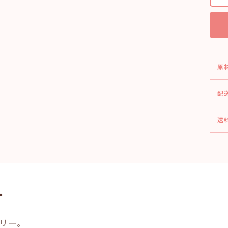
原
配
送
ー
リー。