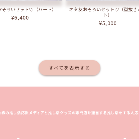
おそろいセット♡（ハート）
オタ友おそろいセット♡（型抜き
ト）
通
¥6,400
通
¥5,000
常
常
価
価
格
格
すべてを表示する
大級の推し活応援メディアと推し活グッズの専門店を運営する推し活をする人応