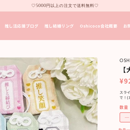
♡5000円以上の注文で送料無料♡
推し活応援ブログ
推し結婚リング
Oshicoco会社概要
お
OSH
【
¥9
スライ
で！(
数量
カラ