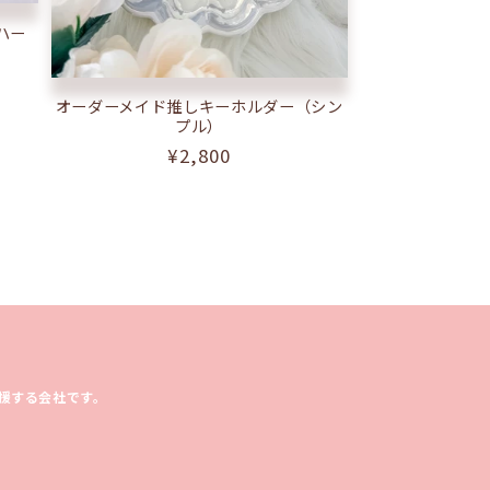
ハー
オーダーメイド推しキーホルダー（シン
プル）
通
¥2,800
常
価
格
援する会社です。