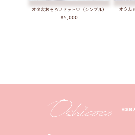
オタ友
オタ友おそろいセット♡（シンプル）
通
¥5,000
常
価
格
日本最