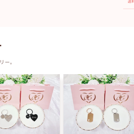
送
ー
リー。