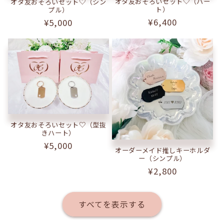
オタ友おそろいセット♡（ハー
オタ友おそろいセット♡（シン
ト）
プル）
通
¥6,400
通
¥5,000
常
常
価
価
格
格
オタ友おそろいセット♡（型抜
きハート）
通
¥5,000
オーダーメイド推しキーホルダ
常
ー（シンプル）
価
通
¥2,800
格
常
価
すべてを表示する
格