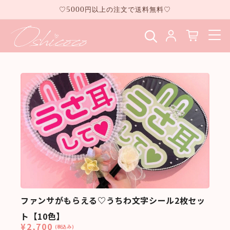
コンテ
♡5000円以上の注文で送料無料♡
ンツに
進む
ファンサがもらえる♡うちわ文字シール2枚セッ
ト【10色】
¥2,700
(税込み)