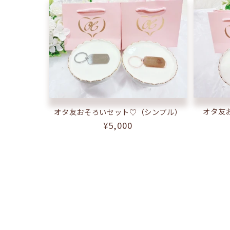
オタ友
オタ友おそろいセット♡（シンプル）
通
¥5,000
常
価
格