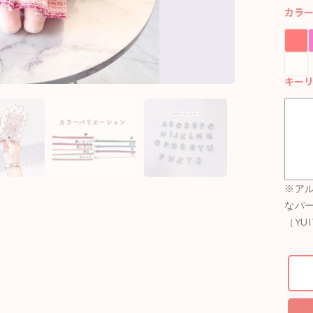
カラ
キー
※ア
なパ
（YU