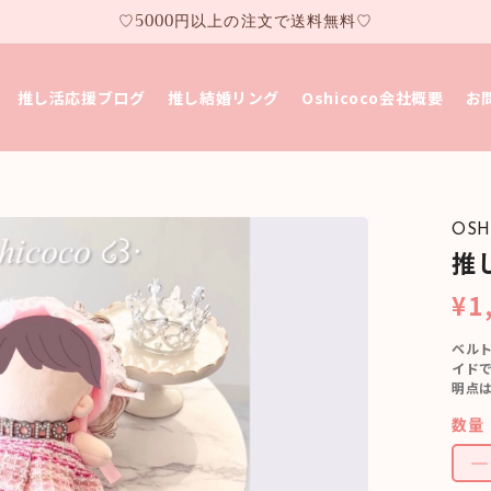
♡5000円以上の注文で送料無料♡
推し活応援ブログ
推し結婚リング
Oshicoco会社概要
お
OSH
推
¥1
ベルト
イドで
明点は
数量