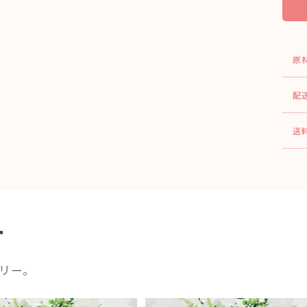
原
配
送
ー
リー。