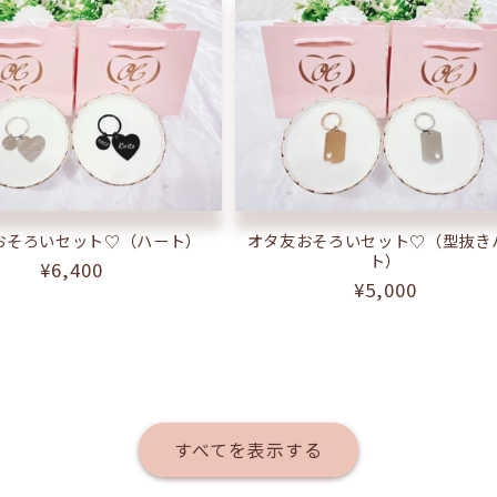
おそろいセット♡（ハート）
オタ友おそろいセット♡（型抜き
ト）
通
¥6,400
通
¥5,000
常
常
価
価
格
格
すべてを表示する