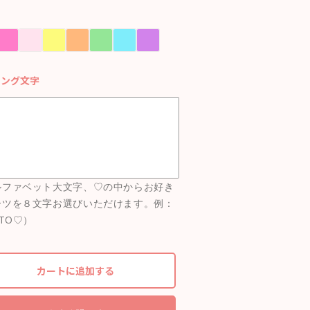
ー
リング文字
ルファベット大文字、♡の中からお好き
ーツを８文字お選びいただけます。例：
ITO♡）
カートに追加する