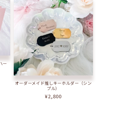
ハー
オーダーメイド推しキーホルダー（シン
プル）
通
¥2,800
常
価
格