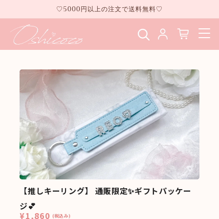
コンテ
♡5000円以上の注文で送料無料♡
ンツに
進む
【推しキーリング】 通販限定✨ギフトパッケー
ジ💕
¥1,860
(税込み)