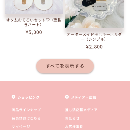
オタ友おそろいセット♡（型抜
きハート）
通
¥5,000
オーダーメイド推しキーホルダ
常
ー（シンプル）
価
通
¥2,800
格
常
価
すべてを表示する
格
ショッピング
メディア・広報
商品ラインナップ
推し活応援メディア
会員登録はこちら
お知らせ
マイページ
お客様事例