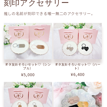
刻印アクセサリー
推しの名前が刻印できる唯一無二のアクセサリー。
オタ友おそろいセット♡（ハー
オタ友おそろいセット♡（シン
ト）
プル）
通
¥6,400
通
¥5,000
常
常
価
価
格
格