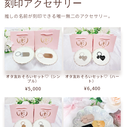
刻印アクセサリー
推しの名前が刻印できる唯一無二のアクセサリー。
オタ友おそろいセット♡（ハー
オタ友おそろいセット♡（シン
ト）
プル）
通
¥6,400
通
¥5,000
常
常
価
価
格
格