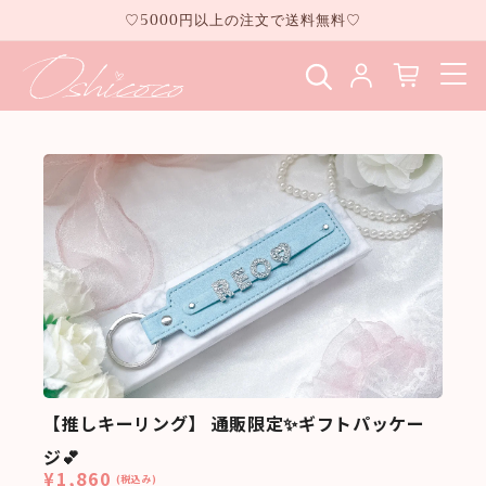
コンテ
♡5000円以上の注文で送料無料♡
ンツに
進む
【推しキーリング】 通販限定✨ギフトパッケー
ジ💕
¥1,860
(税込み)