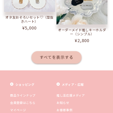
オタ友おそろいセット♡（型抜
きハート）
通
¥5,000
オーダーメイド推しキーホルダ
常
ー（シンプル）
価
通
¥2,800
格
常
価
すべてを表示する
格
ショッピング
メディア・広報
商品ラインナップ
推し活応援メディア
会員登録はこちら
お知らせ
マイページ
お客様事例