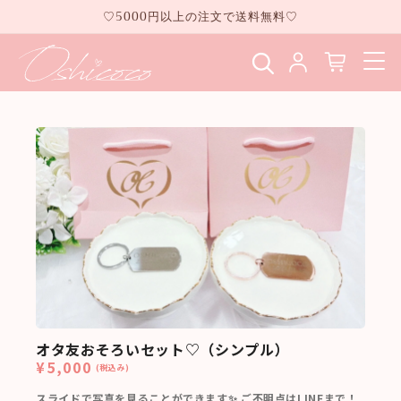
コンテ
♡5000円以上の注文で送料無料♡
ンツに
進む
オタ友おそろいセット♡（シンプル）
¥5,000
(税込み)
スライドで写真を見ることができます✨ ご不明点はLINEまで！