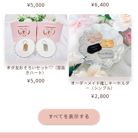
通
¥6,400
通
¥5,000
常
常
価
価
格
格
オタ友おそろいセット♡（型抜
きハート）
通
¥5,000
オーダーメイド推しキーホルダ
常
ー（シンプル）
価
通
¥2,800
格
常
価
すべてを表示する
格