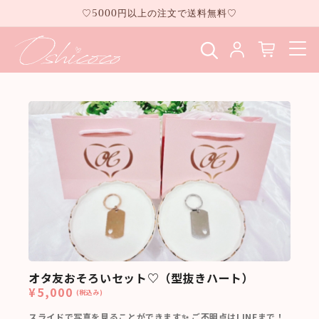
コンテ
♡5000円以上の注文で送料無料♡
ンツに
進む
オタ友おそろいセット♡（型抜きハート）
¥5,000
(税込み)
スライドで写真を見ることができます✨ ご不明点はLINEまで！