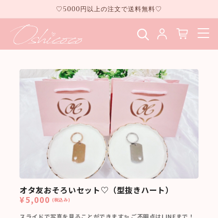
コンテ
♡5000円以上の注文で送料無料♡
ンツに
進む
オタ友おそろいセット♡（型抜きハート）
¥5,000
(税込み)
スライドで写真を見ることができます✨ ご不明点はLINEまで！