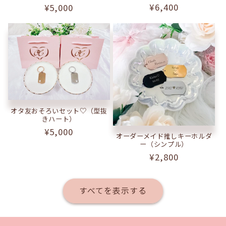
通
¥6,400
通
¥5,000
常
常
価
価
格
格
オタ友おそろいセット♡（型抜
きハート）
通
¥5,000
オーダーメイド推しキーホルダ
常
ー（シンプル）
価
通
¥2,800
格
常
価
すべてを表示する
格