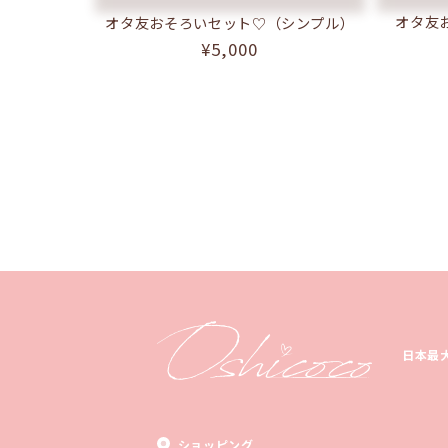
オタ友
オタ友おそろいセット♡（シンプル）
通
¥5,000
常
価
格
日本最
ショッピング