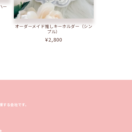
ハー
オーダーメイド推しキーホルダー（シン
プル）
通
¥2,800
常
価
格
援する会社です。
他