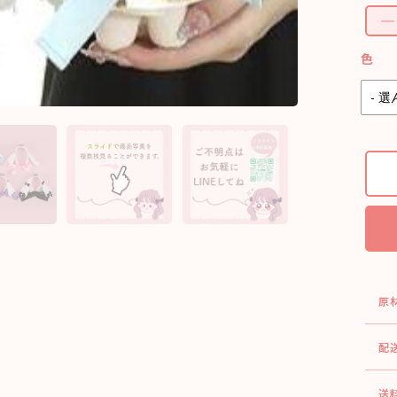
色
原
配
送