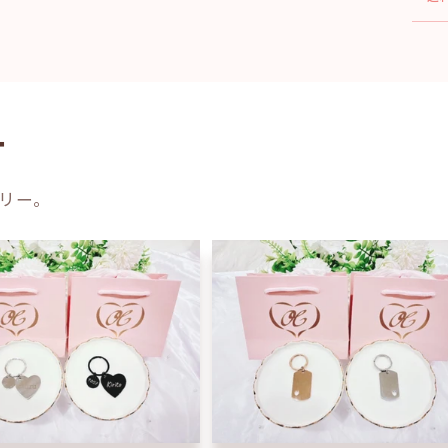
ー
リー。