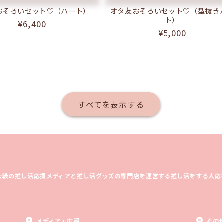
おそろいセット♡（ハート）
オタ友おそろいセット♡（型抜き
ト）
通
¥6,400
通
¥5,000
常
常
価
価
格
格
すべてを表示する
大級の推し活応援メディアと推し活グッズの専門店を運営する推し活をする人応
メディア・広報
その