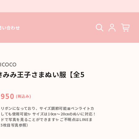
問い合わせ
ICOCO
さみみ王子さまぬい服【全5
】
,950
(税込み)
はリボンになっており、サイズ調節可能🎀ペンライトカ
しても使用可能✨ サイズは10㎝～20㎝のぬいに対応！
ドで写真を見ることができます✨ ご不明点はLINEま
（5枚目写真参照）