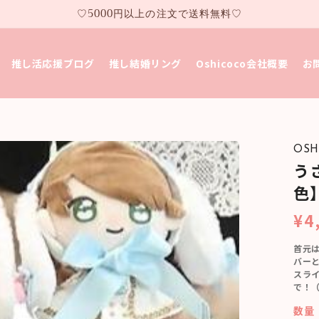
♡5000円以上の注文で送料無料♡
推し活応援ブログ
推し結婚リング
Oshicoco会社概要
お
OSH
う
色
¥4
首元
バーと
スライ
で！
数量