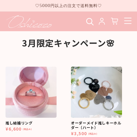
コンテ
♡5000円以上の注文で送料無料♡
ンツに
進む
3月限定キャンペーン🌸
推し結婚リング
オーダーメイド推しキーホル
ダー（ハート）
¥6,600
(税込み)
¥3,500
(税込み)