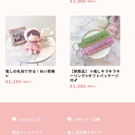
¥3,600
(税込み)
推しの名前で作る！ぬい首輪
【新商品】 ✨推しキラキラキ
✨
ーリング✨ギフトパッケージ
付💕
¥1,360
(税込み)
¥1,860
(税込み)
ショッピング
メディア・広報
商品ラインナップ
推し活応援メディア