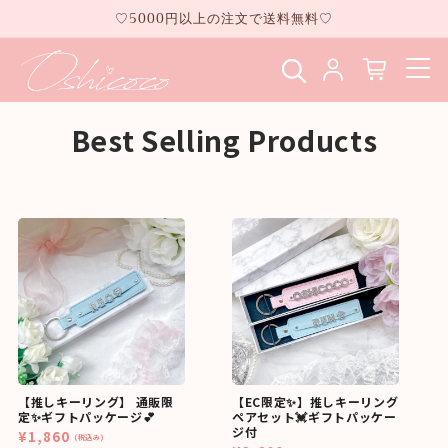
コンテ
♡5000円以上の注文で送料無料♡
ンツに
進む
Best Selling Products
【推しキーリング】 通販限
【EC限定✨】推しキーリング
定✨ギフトパッケージ💕
ペアセット💓ギフトパッケー
ジ付
¥1,860
(税込み)