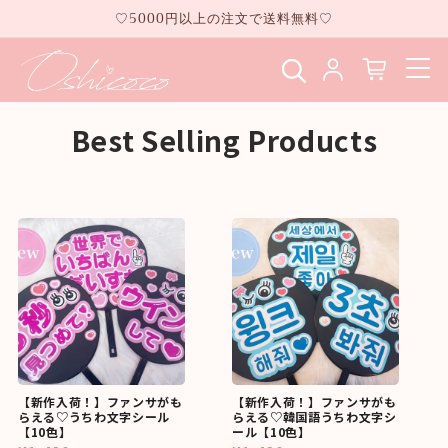
コンテ
♡5000円以上の注文で送料無料♡
ンツに
進む
Best Selling Products
【新作入荷！】ファンサがも
【新作入荷！】ファンサがも
らえる♡うちわ文字シール
らえる♡韓国語うちわ文字シ
【10色】
ール【10色】