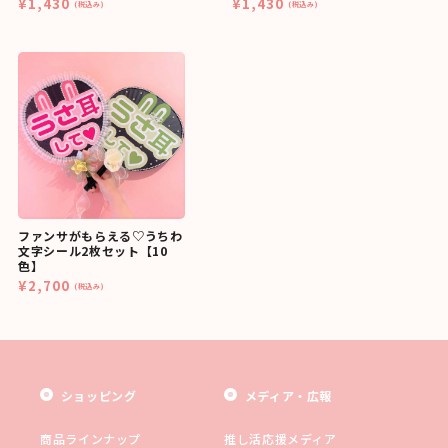
¥1,430
¥1,430
(税込み)
(税込み)
ファンサがもらえる♡うちわ
文字シール2枚セット【10
色】
¥2,700
(税込み)
ショッピング
メディア・広報
商品ラインナップ
推し活応援メディア