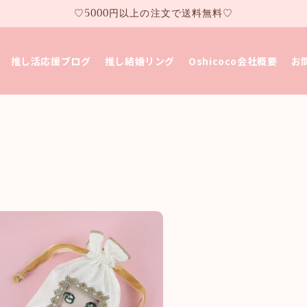
♡5000円以上の注文で送料無料♡
推し活応援ブログ
推し結婚リング
Oshicoco会社概要
お