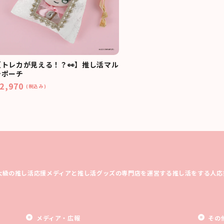
【トレカが見える！？👀】推し活マル
チポーチ
2,970
(税込み)
大級の推し活応援メディアと推し活グッズの専門店を運営する推し活をする人応
メディア・広報
その