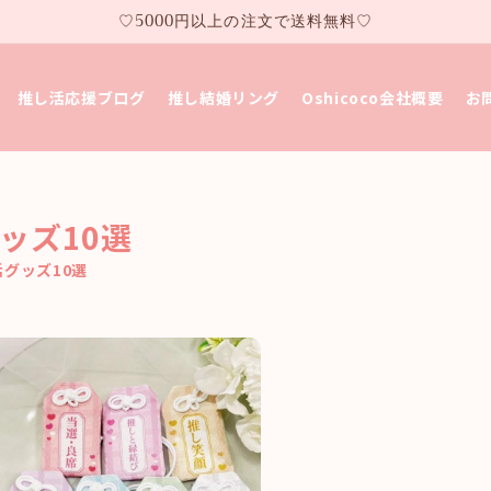
♡5000円以上の注文で送料無料♡
推し活応援ブログ
推し結婚リング
Oshicoco会社概要
お
ッズ10選
活グッズ10選