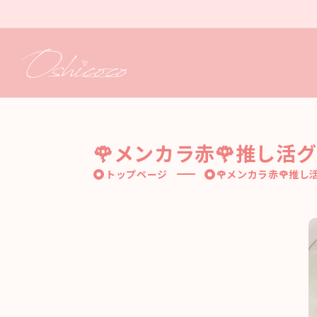
コンテ
ンツに
進む
🌹メンカラ赤🌹推し活グ
トップページ
🌹メンカラ赤🌹推し