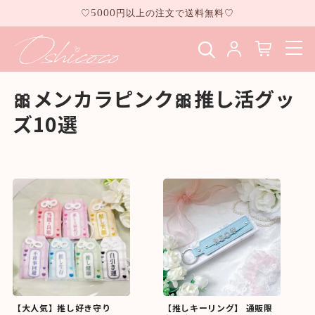
コンテ
♡5000円以上の注文で送料無料♡
ンツに
進む
🎀メンカラピンク🎀推し活グッ
ズ10選
【大人気】推し好き守り
【推しキーリング】 通販限