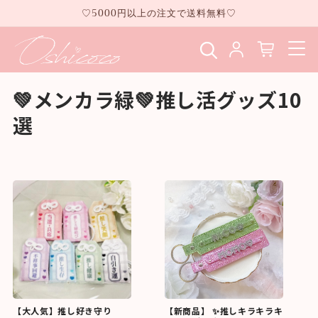
コンテ
♡5000円以上の注文で送料無料♡
ンツに
進む
💚メンカラ緑💚推し活グッズ10
選
【大人気】推し好き守り
【新商品】 ✨推しキラキラキ