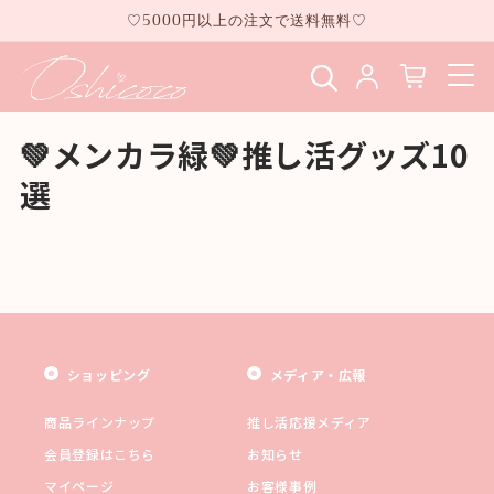
コンテ
♡5000円以上の注文で送料無料♡
ンツに
進む
💚メンカラ緑💚推し活グッズ10
選
ショッピング
メディア・広報
商品ラインナップ
推し活応援メディア
会員登録はこちら
お知らせ
マイページ
お客様事例