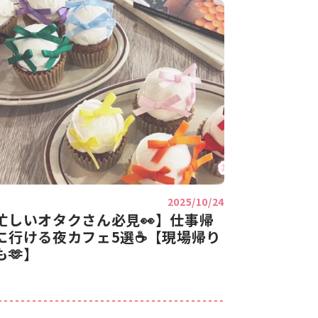
2025/10/24
忙しいオタクさん必見👀】仕事帰
に行ける夜カフェ5選☕【現場帰り
も🫶】