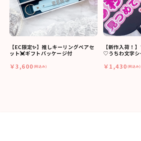
【EC限定✨】推しキーリングペアセ
【新作入荷！】
ット💓ギフトパッケージ付
♡うちわ文字シ
￥3,600
￥1,430
(税込み)
(税込み)