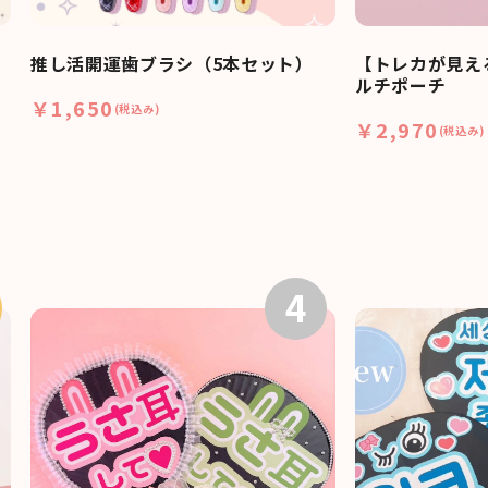
推し活開運歯ブラシ（5本セット）
【トレカが見え
ルチポーチ
￥1,650
(税込み)
￥2,970
(税込み)
4