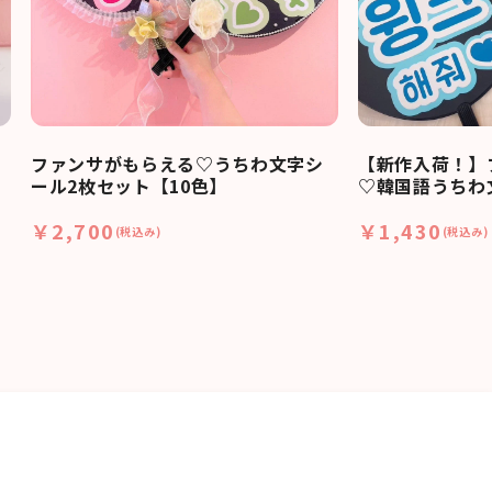
ファンサがもらえる♡うちわ文字シ
【新作入荷！】
ール2枚セット【10色】
♡韓国語うちわ
￥2,700
￥1,430
(税込み)
(税込み)