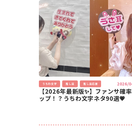
2026/0
うちわ文字
推し活
推し活応援
【2026年最新版✨】ファンサ確
ップ！？うちわ文字ネタ90選💗