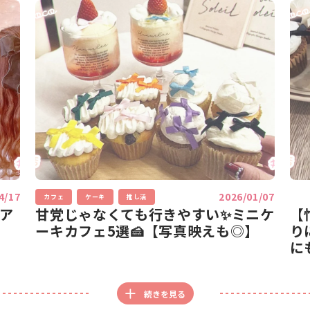
4/17
2026/01/07
カフェ
ケーキ
推し活
率ア
甘党じゃなくても行きやすい✨ミニケ
【
ーキカフェ5選🍰【写真映えも◎】
り
に
続きを見る