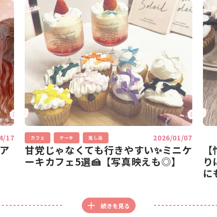
4/17
2026/01/07
カフェ
ケーキ
推し活
率ア
甘党じゃなくても行きやすい✨ミニケ
【
ーキカフェ5選🍰【写真映えも◎】
り
に
続きを見る