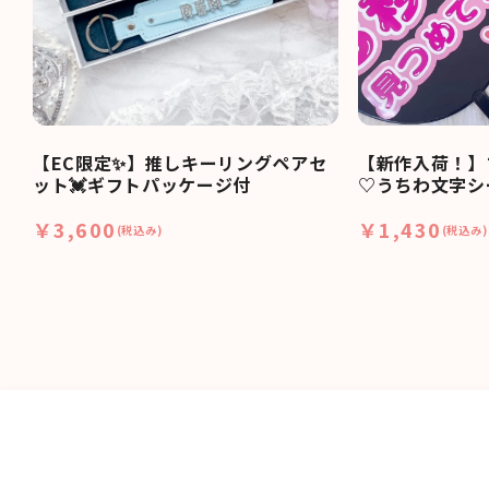
【EC限定✨】推しキーリングペアセ
【新作入荷！】
ット💓ギフトパッケージ付
♡うちわ文字シ
￥3,600
￥1,430
(税込み)
(税込み)