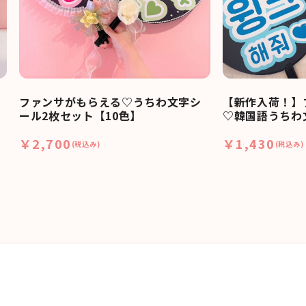
ファンサがもらえる♡うちわ文字シ
【新作入荷！】
ール2枚セット【10色】
♡韓国語うちわ
￥2,700
￥1,430
(税込み)
(税込み)