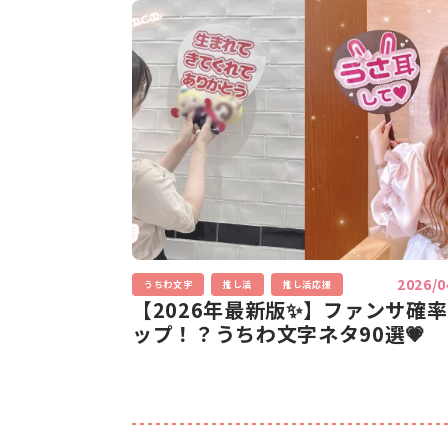
2026/0
うちわ文字
推し活
推し活応援
【2026年最新版✨】ファンサ確
ップ！？うちわ文字ネタ90選💗