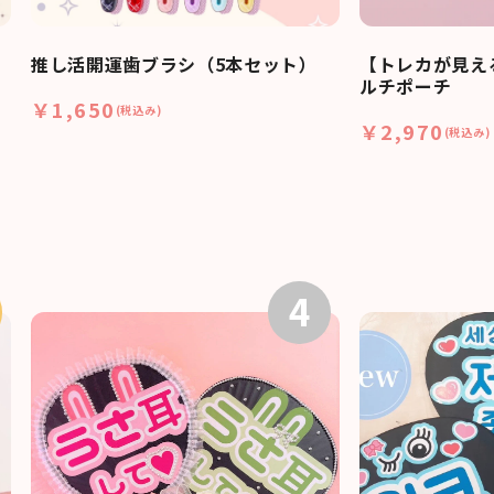
推し活開運歯ブラシ（5本セット）
【トレカが見え
ルチポーチ
￥1,650
(税込み)
￥2,970
(税込み)
4