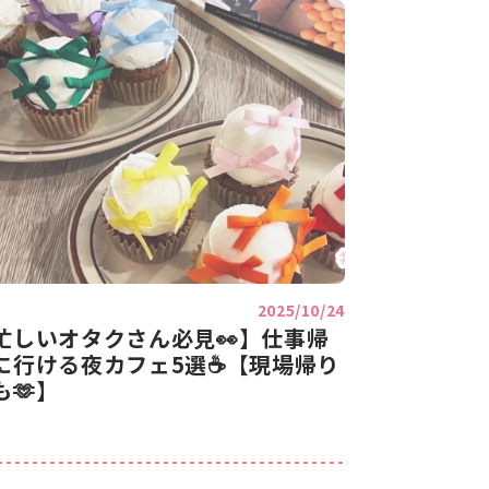
2025/10/24
忙しいオタクさん必見👀】仕事帰
に行ける夜カフェ5選☕【現場帰り
も🫶】