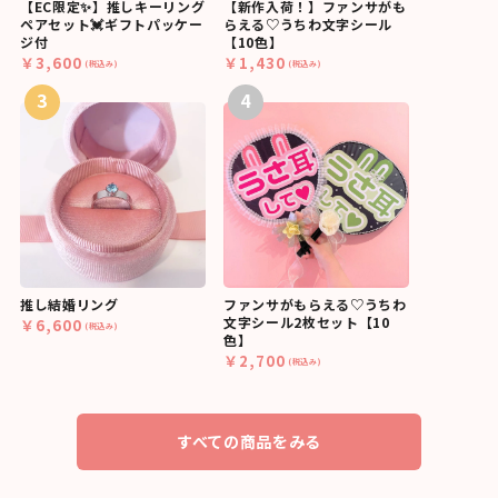
【EC限定✨】推しキーリング
【新作入荷！】ファンサがも
ペアセット💓ギフトパッケー
らえる♡うちわ文字シール
ジ付
【10色】
￥3,600
￥1,430
(税込み)
(税込み)
3
4
推し結婚リング
ファンサがもらえる♡うちわ
文字シール2枚セット【10
￥6,600
(税込み)
色】
￥2,700
(税込み)
すべての商品をみる