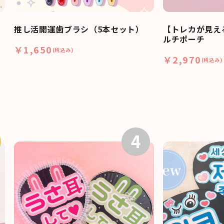
推し活開運歯ブラシ（5本セット）
【トレカが見え
ルチポーチ
￥1,650
(税込み)
￥2,970
(税込み)
4