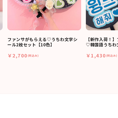
ファンサがもらえる♡うちわ文字シ
【新作入荷！】
ール2枚セット【10色】
♡韓国語うちわ
￥2,700
￥1,430
(税込み)
(税込み)