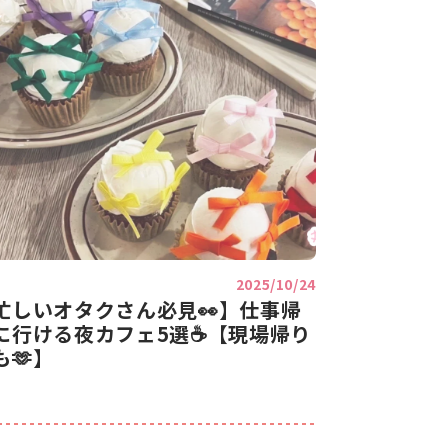
2025/10/24
忙しいオタクさん必見👀】仕事帰
に行ける夜カフェ5選☕【現場帰り
も🫶】