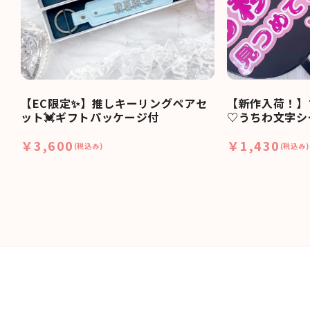
【EC限定✨】推しキーリングペアセ
【新作入荷！】
ット💓ギフトパッケージ付
♡うちわ文字シ
￥3,600
￥1,430
(税込み)
(税込み)