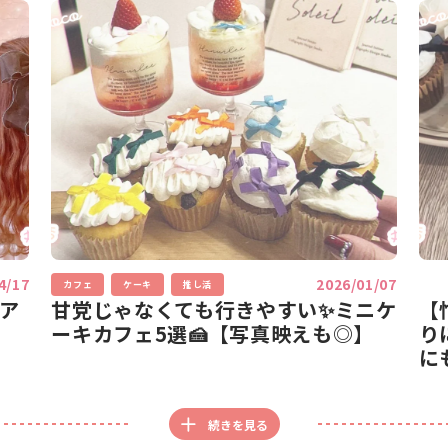
4/17
2026/01/07
カフェ
ケーキ
推し活
率ア
甘党じゃなくても行きやすい✨ミニケ
【
ーキカフェ5選🍰【写真映えも◎】
り
に
続きを見る