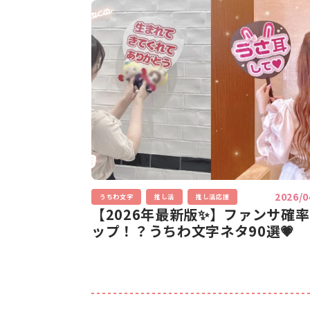
2026/0
うちわ文字
推し活
推し活応援
【2026年最新版✨】ファンサ確
ップ！？うちわ文字ネタ90選💗