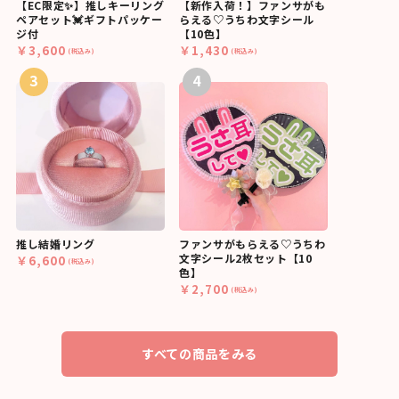
【EC限定✨】推しキーリング
【新作入荷！】ファンサがも
ペアセット💓ギフトパッケー
らえる♡うちわ文字シール
ジ付
【10色】
￥3,600
￥1,430
(税込み)
(税込み)
3
4
推し結婚リング
ファンサがもらえる♡うちわ
文字シール2枚セット【10
￥6,600
(税込み)
色】
￥2,700
(税込み)
すべての商品をみる